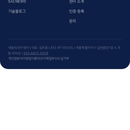
SAI NEWS
센터 소개
기술블로그
인증·등록
문의
세종AI연구센터 | 대표: 김우중 | 431-87-03181 | 세종특별자치시 집현중앙7로 6, B
동 406호 |
010-4433-0938
개인정보처리방침
이용약관
이메일무단수집거부