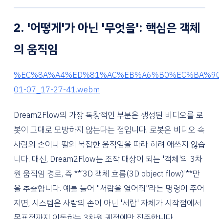
2. '어떻게'가 아닌 '무엇을': 핵심은 객체
의 움직임
%EC%8A%A4%ED%81%AC%EB%A6%B0%EC%BA%90
01-07_17-27-41.webm
Dream2Flow의 가장 독창적인 부분은 생성된 비디오를 로
봇이 그대로 모방하지 않는다는 점입니다. 로봇은 비디오 속
사람의 손이나 팔의 복잡한 움직임을 따라 하려 애쓰지 않습
니다. 대신, Dream2Flow는 조작 대상이 되는 '객체'의 3차
원 움직임 경로, 즉 **‘3D 객체 흐름(3D object flow)'**만
을 추출합니다. 예를 들어 "서랍을 열어줘"라는 명령이 주어
지면, 시스템은 사람의 손이 아닌 '서랍' 자체가 시작점에서
목표점까지 이동하는 3차원 궤적에만 집중합니다.