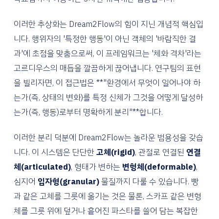
이러한 추상화는 Dream2Flow의 힘이 지닌 개념적 핵심입
니다. 행위자의 '특정한 행동'이 아닌 객체의 '바람직한 결
과'에 초점을 맞춤으로써, 이 프레임워크는 '체화 격차'라는
고르디우스의 매듭을 깔끔하게 끊어냅니다. 연구팀의 표현
을 빌리자면, 이 접근법은 **"환경에서 무엇이 일어나야 하
는가(즉, 상태의 변화)를 특정 신체가 그것을 어떻게 달성하
는가(즉, 행동)로부터 명확하게 분리"**합니다.
이러한 분리 덕분에 Dream2Flow는 놀라운 범용성을 갖습
니다. 이 시스템은 단단한
고체(rigid)
, 관절로 연결된
연결
체(articulated)
, 형태가 변하는
변형체(deformable)
,
심지어
입자형(granular)
물질까지 다룰 수 있습니다. 빵
과 같은 고체를 그릇에 옮기는 것은 물론, 스카프 같은 변형
체를 그릇 위에 덮거나 흩어진 파스타를 쓸어 담는 복잡한