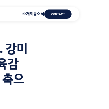
소개
제품
소식
CONTACT
… 강미
육감
세 축으