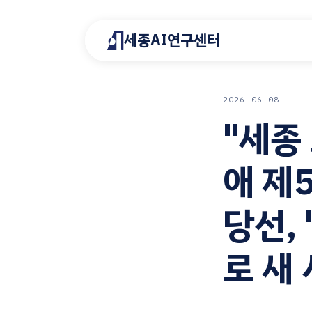
세종AI연구센터
2026-06-08
"세종
애 제
당선, 
로 새